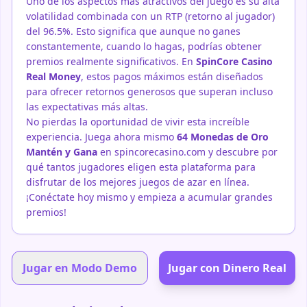
Uno de los aspectos más atractivos del juego es su alta
volatilidad combinada con un RTP (retorno al jugador)
del 96.5%. Esto significa que aunque no ganes
constantemente, cuando lo hagas, podrías obtener
premios realmente significativos. En
SpinCore Casino
Real Money
, estos pagos máximos están diseñados
para ofrecer retornos generosos que superan incluso
las expectativas más altas.
No pierdas la oportunidad de vivir esta increíble
experiencia. Juega ahora mismo
64 Monedas de Oro
Mantén y Gana
en
spincorecasino.com
y descubre por
qué tantos jugadores eligen esta plataforma para
disfrutar de los mejores juegos de azar en línea.
¡Conéctate hoy mismo y empieza a acumular grandes
premios!
Jugar en Modo Demo
Jugar con Dinero Real