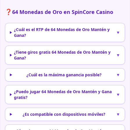
❓
64 Monedas de Oro en SpinCore Casino
¿Cuál es el RTP de 64 Monedas de Oro Mantén y
▼
Gana?
¿Tiene giros gratis 64 Monedas de Oro Mantén y
▼
Gana?
¿Cuál es la máxima ganancia posible?
▼
¿Puedo jugar 64 Monedas de Oro Mantén y Gana
▼
gratis?
¿Es compatible con dispositivos móviles?
▼