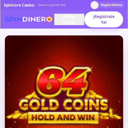
SpinCore Casino
Gana en grande hoy
Región/Idioma
Iniciar
¡Regístrate
Sesión
Ya!