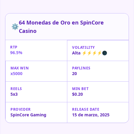
64 Monedas de Oro en SpinCore
⚙️
Casino
RTP
VOLATILITY
96.5%
Alta ⚡⚡⚡⚡🌑
MAX WIN
PAYLINES
x5000
20
REELS
MIN BET
5x3
$0.20
PROVIDER
RELEASE DATE
SpinCore Gaming
15 de marzo, 2025