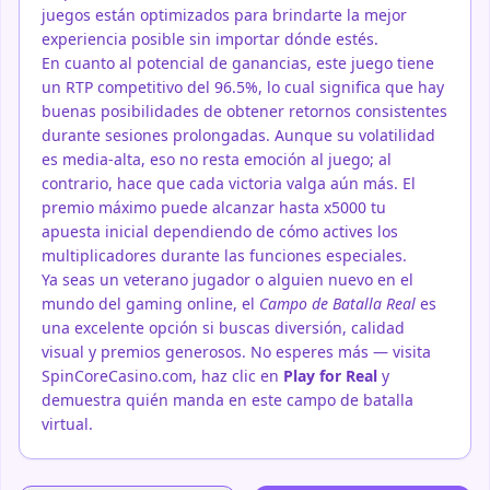
juegos están optimizados para brindarte la mejor
experiencia posible sin importar dónde estés.
En cuanto al potencial de ganancias, este juego tiene
un RTP competitivo del 96.5%, lo cual significa que hay
buenas posibilidades de obtener retornos consistentes
durante sesiones prolongadas. Aunque su volatilidad
es media-alta, eso no resta emoción al juego; al
contrario, hace que cada victoria valga aún más. El
premio máximo puede alcanzar hasta x5000 tu
apuesta inicial dependiendo de cómo actives los
multiplicadores durante las funciones especiales.
Ya seas un veterano jugador o alguien nuevo en el
mundo del gaming online, el
Campo de Batalla Real
es
una excelente opción si buscas diversión, calidad
visual y premios generosos. No esperes más — visita
SpinCoreCasino.com
, haz clic en
Play for Real
y
demuestra quién manda en este campo de batalla
virtual.