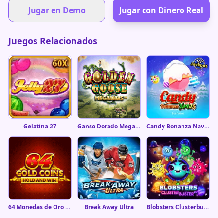
Jugar en Demo
Jugar con Dinero Real
Juegos Relacionados
Gelatina 27
Ganso Dorado Megaways
Candy Bonanza Navidad
64 Monedas de Oro Mantén y Gana
Break Away Ultra
Blobsters Clusterbuster