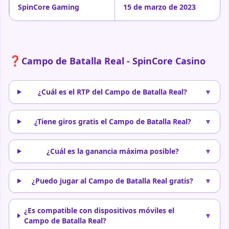
SpinCore Gaming
15 de marzo de 2023
❓
Campo de Batalla Real - SpinCore Casino
¿Cuál es el RTP del Campo de Batalla Real?
▼
¿Tiene giros gratis el Campo de Batalla Real?
▼
¿Cuál es la ganancia máxima posible?
▼
¿Puedo jugar al Campo de Batalla Real gratis?
▼
¿Es compatible con dispositivos móviles el
▼
Campo de Batalla Real?