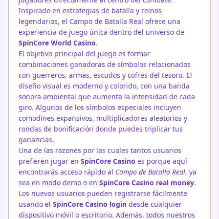
Inspirado en estrategias de batalla y reinos
legendarios, el Campo de Batalla Real ofrece una
experiencia de juego única dentro del universo de
SpinCore World Casino
.
El objetivo principal del juego es formar
combinaciones ganadoras de símbolos relacionados
con guerreros, armas, escudos y cofres del tesoro. El
diseño visual es moderno y colorido, con una banda
sonora ambiental que aumenta la intensidad de cada
giro. Algunos de los símbolos especiales incluyen
comodines expansivos, multiplicadores aleatorios y
rondas de bonificación donde puedes triplicar tus
ganancias.
Una de las razones por las cuales tantos usuarios
prefieren jugar en
SpinCore Casino
es porque aquí
encontrarás acceso rápido al
Campo de Batalla Real
, ya
sea en modo demo o en
SpinCore Casino real money
.
Los nuevos usuarios pueden registrarse fácilmente
usando el
SpinCore Casino login
desde cualquier
dispositivo móvil o escritorio. Además, todos nuestros