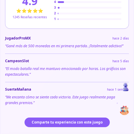
4.9
4
3
⭐⭐⭐⭐⭐
2
1245 Reseñas recientes
1
JugadorProMX
hace 2 días
“Gané más de 500 monedas en mi primera partida. ¡Totalmente adictivo!”
CampeonSlot
hace 5 días
“El modo batalla real me mantuvo emocionado por horas. Los gráficos son
espectaculares.”
SuerteMañana
hace 1 semana
“Me encanta cómo se siente cada victoria. Este juego realmente paga
grandes premios.”
Comparte tu experiencia con este juego