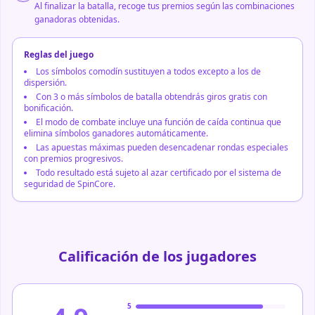
Al finalizar la batalla, recoge tus premios según las combinaciones
ganadoras obtenidas.
Reglas del juego
Los símbolos comodín sustituyen a todos excepto a los de
dispersión.
Con 3 o más símbolos de batalla obtendrás giros gratis con
bonificación.
El modo de combate incluye una función de caída continua que
elimina símbolos ganadores automáticamente.
Las apuestas máximas pueden desencadenar rondas especiales
con premios progresivos.
Todo resultado está sujeto al azar certificado por el sistema de
seguridad de SpinCore.
Calificación de los jugadores
5