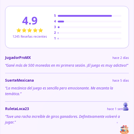
4.9
5
4
3
⭐⭐⭐⭐⭐
2
1245 Reseñas recientes
1
JugadorProMX
hace 2 días
“Gané más de 500 monedas en mi primera sesión. ¡El juego es muy adictivo!”
SuerteMexicana
hace 5 días
“La mecánica del juego es sencilla pero emocionante. Me encanta la
temática.”
RuletaLoca23
hace 1 semana
“Tuve una racha increíble de giros ganadores. Definitivamente volveré a
jugar.”