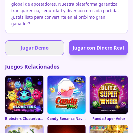
global de apostadores. Nuestra plataforma garantiza
transparencia, seguridad y diversión en cada partida.
¿Estás listo para convertirte en el próximo gran
ganador?
Jugar Demo
Jugar con Dinero Real
Juegos Relacionados
Blobsters Clusterbuster
Candy Bonanza Navidad
Rueda Super Veloz