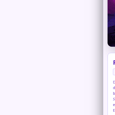
d
b
S
e
E