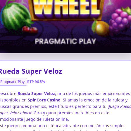
▶
Rueda Super Veloz
Pragmatic Play
RTP 96.5%
Descubre
Rueda Super Veloz
, uno de los juegos más emocionantes
isponibles en
SpinCore Casino
. Si amas la emoción de la ruleta y
uscas grandes premios, este título es perfecto para ti. ¡
Juega Rued
uper Veloz ahora
! Gira y gana premios increíbles en este
mocionante juego de ruleta online.
ste juego combina una estética vibrante con mecánicas simples