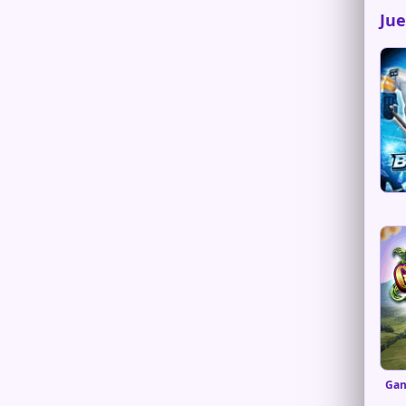
Jue
Gan