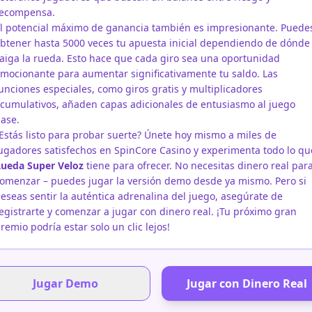
ecompensa.
l potencial máximo de ganancia también es impresionante. Puede
btener hasta 5000 veces tu apuesta inicial dependiendo de dónde
aiga la rueda. Esto hace que cada giro sea una oportunidad
mocionante para aumentar significativamente tu saldo. Las
unciones especiales, como giros gratis y multiplicadores
cumulativos, añaden capas adicionales de entusiasmo al juego
ase.
Estás listo para probar suerte? Únete hoy mismo a miles de
ugadores satisfechos en
SpinCore Casino
y experimenta todo lo qu
ueda Super Veloz
tiene para ofrecer. No necesitas dinero real par
omenzar – puedes jugar la versión demo desde ya mismo. Pero si
eseas sentir la auténtica adrenalina del juego, asegúrate de
egistrarte y comenzar a jugar con dinero real. ¡Tu próximo gran
remio podría estar solo un clic lejos!
Jugar Demo
Jugar con Dinero Real