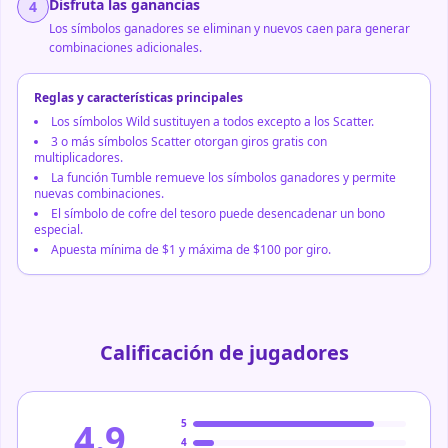
Disfruta las ganancias
4
Los símbolos ganadores se eliminan y nuevos caen para generar
combinaciones adicionales.
Reglas y características principales
Los símbolos Wild sustituyen a todos excepto a los Scatter.
3 o más símbolos Scatter otorgan giros gratis con
multiplicadores.
La función Tumble remueve los símbolos ganadores y permite
nuevas combinaciones.
El símbolo de cofre del tesoro puede desencadenar un bono
especial.
Apuesta mínima de $1 y máxima de $100 por giro.
Calificación de jugadores
4.9
5
4