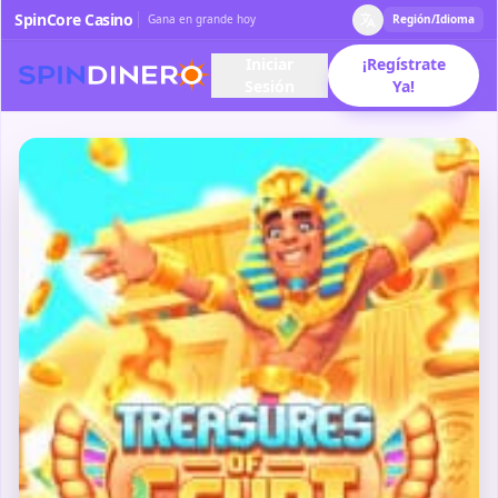
SpinCore Casino
Gana en grande hoy
Región/Idioma
Iniciar
¡Regístrate
Sesión
Ya!