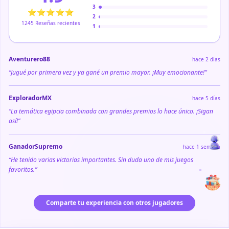
3
⭐⭐⭐⭐⭐
2
1245 Reseñas recientes
1
Aventurero88
hace 2 días
“Jugué por primera vez y ya gané un premio mayor. ¡Muy emocionante!”
ExploradorMX
hace 5 días
“La temática egipcia combinada con grandes premios lo hace único. ¡Sigan
así!”
GanadorSupremo
hace 1 semana
“He tenido varias victorias importantes. Sin duda uno de mis juegos
favoritos.”
Comparte tu experiencia con otros jugadores