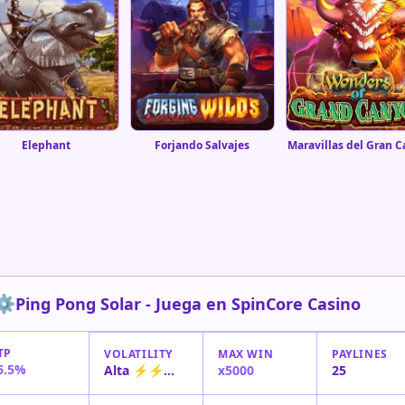
Elephant
Forjando Salvajes
Maravillas del Gran 
⚙️
Ping Pong Solar - Juega en SpinCore Casino
TP
VOLATILITY
MAX WIN
PAYLINES
6.5%
Alta ⚡⚡⚡⚡🌑
x5000
25