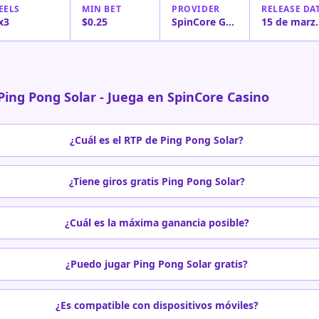
EELS
MIN BET
PROVIDER
RELEASE DA
x3
$0.25
SpinCore Gaming
15 de m
Ping Pong Solar - Juega en SpinCore Casino
¿Cuál es el RTP de Ping Pong Solar?
¿Tiene giros gratis Ping Pong Solar?
¿Cuál es la máxima ganancia posible?
¿Puedo jugar Ping Pong Solar gratis?
¿Es compatible con dispositivos móviles?