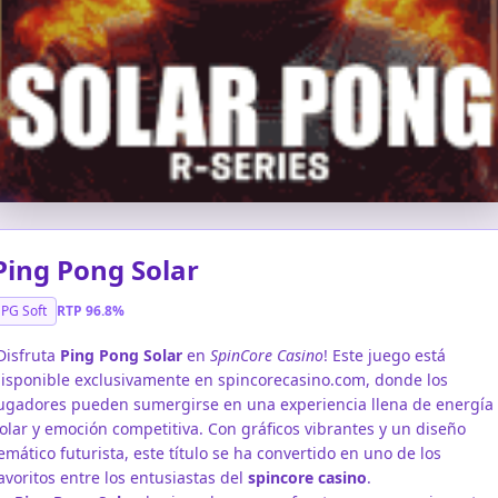
▶
Ping Pong Solar
PG Soft
RTP 96.8%
Disfruta
Ping Pong Solar
en
SpinCore Casino
! Este juego está
isponible exclusivamente en
spincorecasino.com
, donde los
ugadores pueden sumergirse en una experiencia llena de energía
olar y emoción competitiva. Con gráficos vibrantes y un diseño
emático futurista, este título se ha convertido en uno de los
avoritos entre los entusiastas del
spincore casino
.