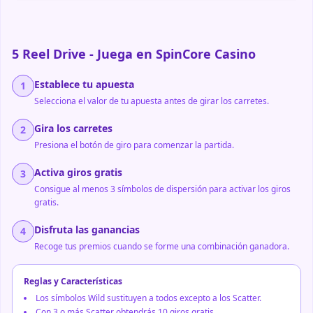
5 Reel Drive - Juega en SpinCore Casino
Establece tu apuesta
1
Selecciona el valor de tu apuesta antes de girar los carretes.
Gira los carretes
2
Presiona el botón de giro para comenzar la partida.
Activa giros gratis
3
Consigue al menos 3 símbolos de dispersión para activar los giros
gratis.
Disfruta las ganancias
4
Recoge tus premios cuando se forme una combinación ganadora.
Reglas y Características
Los símbolos Wild sustituyen a todos excepto a los Scatter.
Con 3 o más Scatter obtendrás 10 giros gratis.