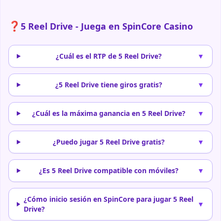
❓
5 Reel Drive - Juega en SpinCore Casino
¿Cuál es el RTP de 5 Reel Drive?
▼
¿5 Reel Drive tiene giros gratis?
▼
¿Cuál es la máxima ganancia en 5 Reel Drive?
▼
¿Puedo jugar 5 Reel Drive gratis?
▼
¿Es 5 Reel Drive compatible con móviles?
▼
¿Cómo inicio sesión en SpinCore para jugar 5 Reel
▼
Drive?