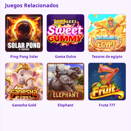
Juegos Relacionados
Ping Pong Solar
Goma Dulce
Tesoros de egipto
Ganesha Gold
Elephant
Fruta 777