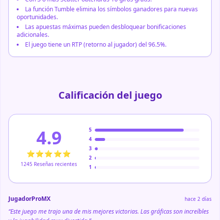
La función Tumble elimina los símbolos ganadores para nuevas
oportunidades.
Las apuestas máximas pueden desbloquear bonificaciones
adicionales.
El juego tiene un RTP (retorno al jugador) del 96.5%.
Calificación del juego
4.9
5
4
3
⭐⭐⭐⭐⭐
2
1245 Reseñas recientes
1
JugadorProMX
hace 2 días
“Este juego me trajo una de mis mejores victorias. Las gráficas son increíbles