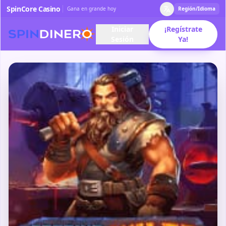
SpinCore Casino
Gana en grande hoy
Región/Idioma
Iniciar
¡Regístrate
Sesión
Ya!