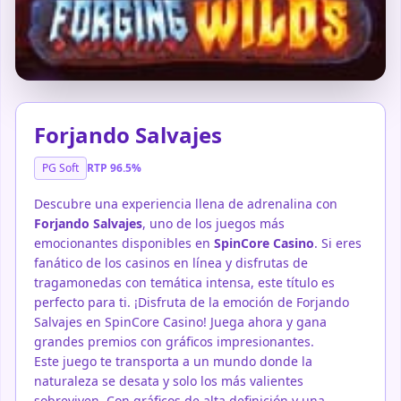
▶
Forjando Salvajes
PG Soft
RTP 96.5%
Descubre una experiencia llena de adrenalina con
Forjando Salvajes
, uno de los juegos más
emocionantes disponibles en
SpinCore Casino
. Si eres
fanático de los casinos en línea y disfrutas de
tragamonedas con temática intensa, este título es
perfecto para ti. ¡Disfruta de la emoción de Forjando
Salvajes en SpinCore Casino! Juega ahora y gana
grandes premios con gráficos impresionantes.
Este juego te transporta a un mundo donde la
naturaleza se desata y solo los más valientes
sobreviven. Con gráficos de alta definición y una