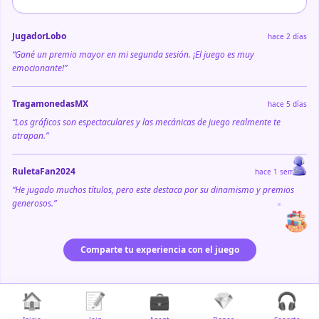
JugadorLobo
hace 2 días
“Gané un premio mayor en mi segunda sesión. ¡El juego es muy
emocionante!”
TragamonedasMX
hace 5 días
“Los gráficos son espectaculares y las mecánicas de juego realmente te
atrapan.”
RuletaFan2024
hace 1 semana
“He jugado muchos títulos, pero este destaca por su dinamismo y premios
generosos.”
Comparte tu experiencia con el juego
🏠
📝
💼
💎
🎧