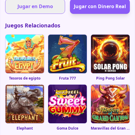
Jugar en Demo
Jugar con Dinero Real
Juegos Relacionados
Tesoros de egipto
Fruta 777
Ping Pong Solar
Elephant
Goma Dulce
Maravillas del Gran Cañón