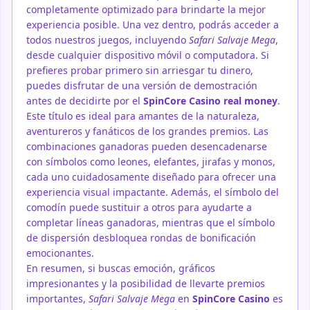
completamente optimizado para brindarte la mejor
experiencia posible. Una vez dentro, podrás acceder a
todos nuestros juegos, incluyendo
Safari Salvaje Mega
,
desde cualquier dispositivo móvil o computadora. Si
prefieres probar primero sin arriesgar tu dinero,
puedes disfrutar de una versión de demostración
antes de decidirte por el
SpinCore Casino real money
.
Este título es ideal para amantes de la naturaleza,
aventureros y fanáticos de los grandes premios. Las
combinaciones ganadoras pueden desencadenarse
con símbolos como leones, elefantes, jirafas y monos,
cada uno cuidadosamente diseñado para ofrecer una
experiencia visual impactante. Además, el símbolo del
comodín puede sustituir a otros para ayudarte a
completar líneas ganadoras, mientras que el símbolo
de dispersión desbloquea rondas de bonificación
emocionantes.
En resumen, si buscas emoción, gráficos
impresionantes y la posibilidad de llevarte premios
importantes,
Safari Salvaje Mega
en
SpinCore Casino
es