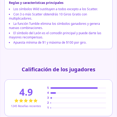
Reglas y características principales
Los símbolos Wild sustituyen a todos excepto a los Scatter.
Con 3 o más Scatter obtendrás 10 Giros Gratis con
multiplicadores.
La función Tumble elimina los símbolos ganadores y genera
nuevas combinaciones.
El símbolo del León es el comodín principal y puede darte las
mayores recompensas.
Apuesta mínima de $1 y máxima de $100 por giro.
Calificación de los jugadores
4.9
5
4
3
⭐⭐⭐⭐⭐
2
1245 Reseñas recientes
1