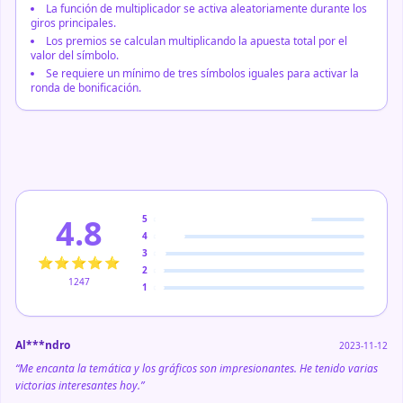
La función de multiplicador se activa aleatoriamente durante los
giros principales.
Los premios se calculan multiplicando la apuesta total por el
valor del símbolo.
Se requiere un mínimo de tres símbolos iguales para activar la
ronda de bonificación.
4.8
5
4
3
⭐⭐⭐⭐⭐
2
1247
1
Al***ndro
2023-11-12
“Me encanta la temática y los gráficos son impresionantes. He tenido varias
victorias interesantes hoy.”