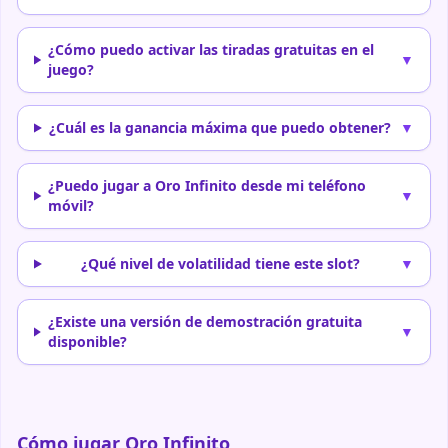
¿Cómo puedo activar las tiradas gratuitas en el
▼
juego?
¿Cuál es la ganancia máxima que puedo obtener?
▼
¿Puedo jugar a Oro Infinito desde mi teléfono
▼
móvil?
¿Qué nivel de volatilidad tiene este slot?
▼
¿Existe una versión de demostración gratuita
▼
disponible?
Cómo jugar Oro Infinito