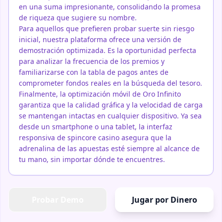
en una suma impresionante, consolidando la promesa
de riqueza que sugiere su nombre.
Para aquellos que prefieren probar suerte sin riesgo
inicial, nuestra plataforma ofrece una versión de
demostración optimizada. Es la oportunidad perfecta
para analizar la frecuencia de los premios y
familiarizarse con la tabla de pagos antes de
comprometer fondos reales en la búsqueda del tesoro.
Finalmente, la optimización móvil de Oro Infinito
garantiza que la calidad gráfica y la velocidad de carga
se mantengan intactas en cualquier dispositivo. Ya sea
desde un smartphone o una tablet, la interfaz
responsiva de spincore casino asegura que la
adrenalina de las apuestas esté siempre al alcance de
tu mano, sin importar dónde te encuentres.
Probar Demo
Jugar por Dinero