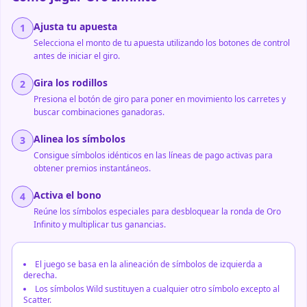
Ajusta tu apuesta
1
Selecciona el monto de tu apuesta utilizando los botones de control
antes de iniciar el giro.
Gira los rodillos
2
Presiona el botón de giro para poner en movimiento los carretes y
buscar combinaciones ganadoras.
Alinea los símbolos
3
Consigue símbolos idénticos en las líneas de pago activas para
obtener premios instantáneos.
Activa el bono
4
Reúne los símbolos especiales para desbloquear la ronda de Oro
Infinito y multiplicar tus ganancias.
El juego se basa en la alineación de símbolos de izquierda a
derecha.
Los símbolos Wild sustituyen a cualquier otro símbolo excepto al
Scatter.