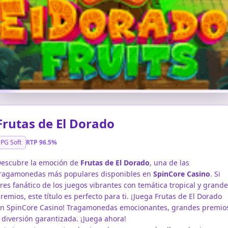
▶
Frutas de El Dorado
PG Soft
RTP 96.5%
escubre la emoción de
Frutas de El Dorado
, una de las
ragamonedas más populares disponibles en
SpinCore Casino
. Si
res fanático de los juegos vibrantes con temática tropical y grand
remios, este título es perfecto para ti. ¡Juega Frutas de El Dorado
n SpinCore Casino! Tragamonedas emocionantes, grandes premio
 diversión garantizada. ¡Juega ahora!