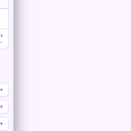
TE
arzo de 2025
▼
▼
▼