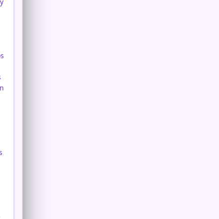
 y
os
s
n
s
s
e