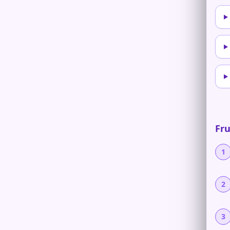
Fru
1
2
3