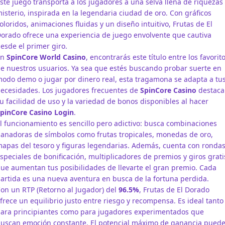
ste juego transporta a los jugadores a una selva llena de riquezas
isterio, inspirada en la legendaria ciudad de oro. Con gráficos
oloridos, animaciones fluidas y un diseño intuitivo, Frutas de El
orado ofrece una experiencia de juego envolvente que cautiva
esde el primer giro.
En
SpinCore World Casino
, encontrarás este título entre los favorit
e nuestros usuarios. Ya sea que estés buscando probar suerte en
odo demo o jugar por dinero real, esta tragamona se adapta a tu
ecesidades. Los jugadores frecuentes de
SpinCore Casino
destaca
u facilidad de uso y la variedad de bonos disponibles al hacer
pinCore Casino Login
.
l funcionamiento es sencillo pero adictivo: busca combinaciones
anadoras de símbolos como frutas tropicales, monedas de oro,
apas del tesoro y figuras legendarias. Además, cuenta con ronda
speciales de bonificación, multiplicadores de premios y giros grati
ue aumentan tus posibilidades de llevarte el gran premio. Cada
artida es una nueva aventura en busca de la fortuna perdida.
on un RTP (Retorno al Jugador) del
96.5%
, Frutas de El Dorado
frece un equilibrio justo entre riesgo y recompensa. Es ideal tanto
ara principiantes como para jugadores experimentados que
uscan emoción constante. El potencial máximo de ganancia pued