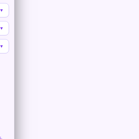
▼
▼
▼
s.