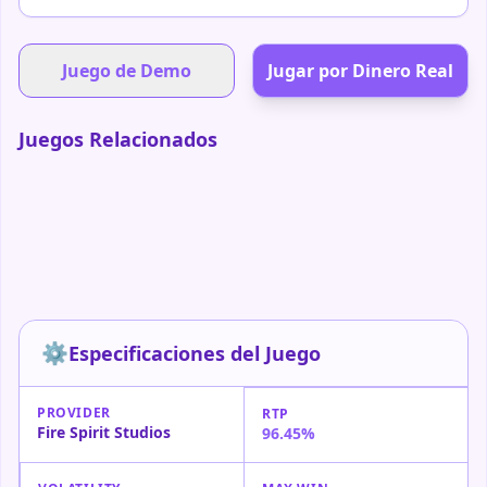
Juego de Demo
Jugar por Dinero Real
Juegos Relacionados
⚙️
Especificaciones del Juego
PROVIDER
RTP
Fire Spirit Studios
96.45%