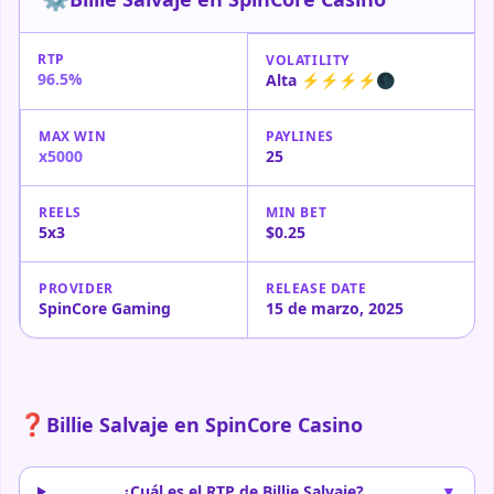
RTP
VOLATILITY
96.5%
Alta ⚡⚡⚡⚡🌑
MAX WIN
PAYLINES
x5000
25
REELS
MIN BET
5x3
$0.25
PROVIDER
RELEASE DATE
SpinCore Gaming
15 de marzo, 2025
❓
Billie Salvaje en SpinCore Casino
¿Cuál es el RTP de Billie Salvaje?
▼