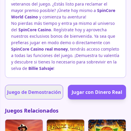
veteranos del juego. ¿Estás listo para reclamar el
mayor premio posible? ¡Únete hoy mismo a
SpinCore
World Casino
y comienza tu aventura!
No pierdas más tiempo y entra ya mismo al universo
del
SpinCore Casino
. Regístrate hoy y aprovecha
nuestros exclusivos bonos de bienvenida. Ya sea que
prefieras jugar en modo demo o directamente con
SpinCore Casino real money
, tendrás acceso completo
a todas las funciones del juego. ¡Demuestra tu valentía
y descubre si tienes lo necesario para sobrevivir en la
selva de
Billie Salvaje
!
Juego de Demostración
Jugar con Dinero Real
Juegos Relacionados