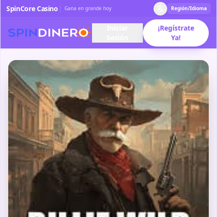
SpinCore Casino
Gana en grande hoy
Región/Idioma
Iniciar
¡Regístrate
Sesión
Ya!