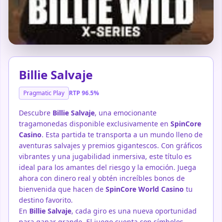
▶
Billie Salvaje
Pragmatic Play
RTP 96.5%
Descubre
Billie Salvaje
, una emocionante
tragamonedas disponible exclusivamente en
SpinCore
Casino
. Esta partida te transporta a un mundo lleno de
aventuras salvajes y premios gigantescos. Con gráficos
vibrantes y una jugabilidad inmersiva, este título es
ideal para los amantes del riesgo y la emoción. Juega
ahora con dinero real y obtén increíbles bonos de
bienvenida que hacen de
SpinCore World Casino
tu
destino favorito.
En
Billie Salvaje
, cada giro es una nueva oportunidad
para ganar grande. El juego cuenta con símbolos